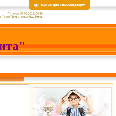
Версия для слабовидящих
Пятница, 07.08.2026, 06:10
а
"
Гости
"
Приветствую Вас
Гость
лита"