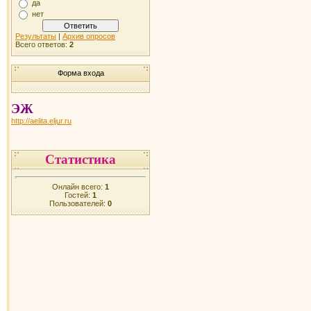
да
нет
Результаты
|
Архив опросов
Всего ответов:
2
Форма входа
ЭЖ
http://aelita.eljur.ru
Статистика
Онлайн всего:
1
Гостей:
1
Пользователей:
0