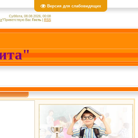
Версия для слабовидящих
Суббота, 08.08.2026, 00:08
ти
"
Приветствую Вас
Гость
|
RSS
лита"