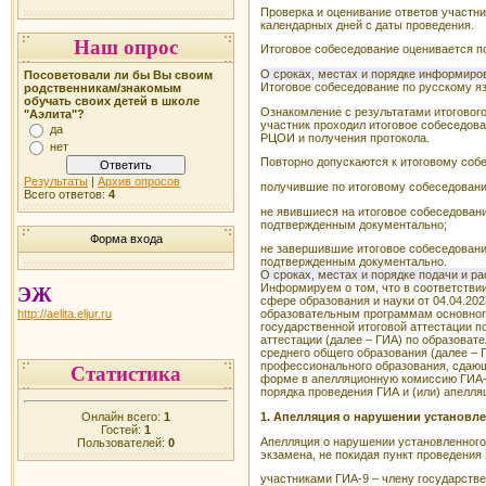
Проверка и оценивание ответов участни
календарных дней с даты проведения.
Наш опрос
Итоговое собеседование оценивается по
О сроках, местах и порядке информиров
Посоветовали ли бы Вы своим
Итоговое собеседование по русскому яз
родственникам/знакомым
обучать своих детей в школе
Ознакомление с результатами итогового
"Аэлита"?
участник проходил итоговое собеседова
да
РЦОИ и получения протокола.
нет
Повторно допускаются к итоговому соб
Результаты
|
Архив опросов
получившие по итоговому собеседовани
Всего ответов:
4
не явившиеся на итоговое собеседовани
подтвержденным документально;
Форма входа
не завершившие итоговое собеседовани
подтвержденным документально.
О сроках, местах и порядке подачи и р
Информируем о том, что в соответстви
ЭЖ
сфере образования и науки от 04.04.20
http://aelita.eljur.ru
образовательным программам основного
государственной итоговой аттестации 
аттестации (далее – ГИА) по образова
среднего общего образования (далее –
профессионального образования, сдающ
Статистика
форме в апелляционную комиссию ГИА-9
порядка проведения ГИА и (или) апелл
Онлайн всего:
1
1. Апелляция о нарушении установл
Гостей:
1
Апелляция о нарушении установленного
Пользователей:
0
экзамена, не покидая пункт проведения
участниками ГИА-9 – члену государстве