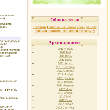
размещения
.ru).
Облако тегов
онального
шахматы
Началка
мышление
уроки
ремонт
ляции.
приемка
родительское собрание
кенгуру
бы по надзору в
Архив записей
ции по
ия
2011 Апрель
венной итоговой
2011 Май
ым программам
ными ими
2011 Июнь
2011 Июль
2011 Август
2011 Сентябрь
2011 Октябрь
2011 Ноябрь
2011 Декабрь
ов проведения
2012 Январь
2012 Февраль
2012 Март
е – ГЭК-9) по
2012 Апрель
2012 Май
кзаменационных
2012 Июнь
2012 Август
лам связи
2012 Сентябрь
разу после