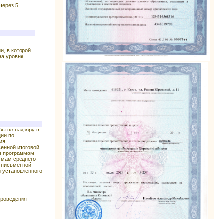
через 5
и, в которой
на уровне
бы по надзору в
ции по
ия
венной итоговой
ым программам
ммам среднего
в письменной
и установленного
проведения