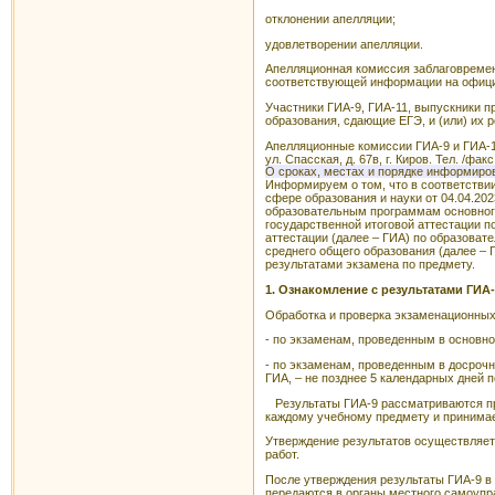
отклонении апелляции;
удовлетворении апелляции.
Апелляционная комиссия заблаговреме
соответствующей информации на официал
Участники ГИА-9, ГИА-11, выпускники 
образования, сдающие ЕГЭ, и (или) их 
Апелляционные комиссии ГИА-9 и ГИА-1
ул. Спасская, д. 67в, г. Киров. Тел. /фак
О сроках, местах и порядке информиро
Информируем о том, что в соответстви
сфере образования и науки от 04.04.20
образовательным программам основного
государственной итоговой аттестации 
аттестации (далее – ГИА) по образова
среднего общего образования (далее –
результатами экзамена по предмету.
1. Ознакомление с результатами ГИА
Обработка и проверка экзаменационных
- по экзаменам, проведенным в основно
- по экзаменам, проведенным в досроч
ГИА, – не позднее 5 календарных дней 
Результаты ГИА-9 рассматриваются пре
каждому учебному предмету и принимае
Утверждение результатов осуществляет
работ.
После утверждения результаты ГИА-9 в
передаются в органы местного самоупр