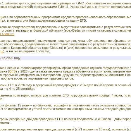
е 1 рабочего дня со дня получения информации от ОМС обеспечивают информировани
онных представителей) с результатами ГИА-11. Указанный день считается официальн
щиеся по образовательным программам среднего профессионального образования, мо
тах, в которых они были зарегистрированы на сдачу ЕГЭ.
законные представители) предварительно могут также ознакомиться с результатами эк
оговая аттестация в Кировской области» (ege.43edu.ru) и (или) на сервисе ознакомле
9.43edu.ru
(законные представители), выпускники прошлых лет, лица, обучающиеся по образоват
о образования, предварительно могут также ознакомиться с результатами экзамено
ация в Кировской области» (ege.43edu.ru) и (или) сервисе ознакомления с результата
ru/
), а так же на портале Госуслуг.
Э в 2026 году
я России и Рособрнадзора утверждены сроки проведения единого государственного 
мена (
ОГЭ
) в 2026 году, а также перечень средств обучения и воспитания, которые мо
контрольных измерительных материалов. Документы зарегистрированы Минюстом Рос
 портале проектов нормативных правовых актов.
ми, ЕГЭ в 2026 году в досрочный период пройдет с 20 марта по 20 апреля, в основной
д – с 4 по 25 сентября.
замены по истории, литературе и химии. ЕГЭ по русскому языку пройдет 4 июня, по 
ня.
 и физике. 15 июня – по биологии, географии и письменная часть экзамена по иност
Э по информатике и устной части экзамена по иностранным языкам отведено два дня.
рены резервные дни для проведения ЕГЭ по всем предметам. 8 и 9 июля – даты пере
кников.
ов также разделено на три периода: досрочный (с 21 апреля по 18 мая), основной (с 