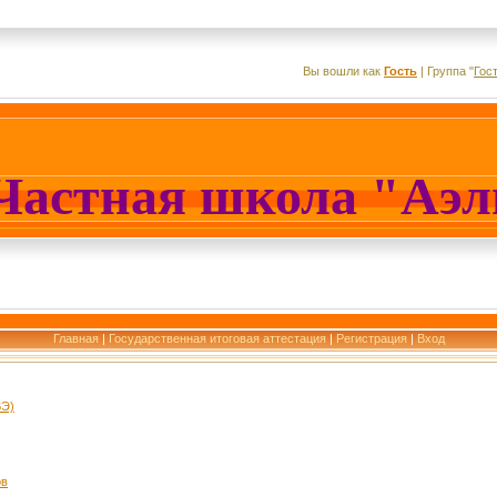
Вы вошли как
Гость
|
Группа
"
Гос
Частная школа "Аэ
Главная
|
Государственная итоговая аттестация
|
Регистрация
|
Вход
ВЭ)
ов