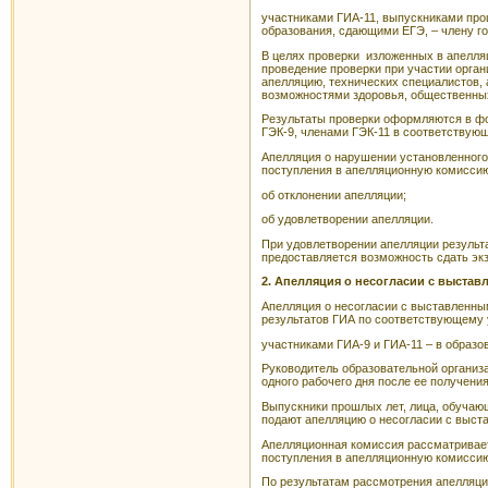
участниками ГИА-11, выпускниками пр
образования, сдающими ЕГЭ, – члену г
В целях проверки изложенных в апелля
проведение проверки при участии орган
апелляцию, технических специалистов
возможностями здоровья, общественных
Результаты проверки оформляются в фо
ГЭК-9, членами ГЭК-11 в соответствую
Апелляция о нарушении установленного
поступления в апелляционную комиссию
об отклонении апелляции;
об удовлетворении апелляции.
При удовлетворении апелляции результа
предоставляется возможность сдать эк
2. Апелляция о несогласии с выста
Апелляция о несогласии с выставленны
результатов ГИА по соответствующему 
участниками ГИА-9 и ГИА-11 – в образо
Руководитель образовательной организ
одного рабочего дня после ее получения
Выпускники прошлых лет, лица, обуча
подают апелляцию о несогласии с выст
Апелляционная комиссия рассматривает
поступления в апелляционную комисси
По результатам рассмотрения апелляци