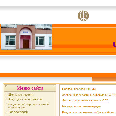
Меню сайта
Порядок проведения ГИА
Школьные новости
Заявленные экзамены в форме ОГЭ (Г
Кому адресован этот сайт
Демонстрационные варианты ОГЭ
Сведения об образовательной
Методические рекомендации
организации
Для родителей
Результаты экзаменов и образцы бланк