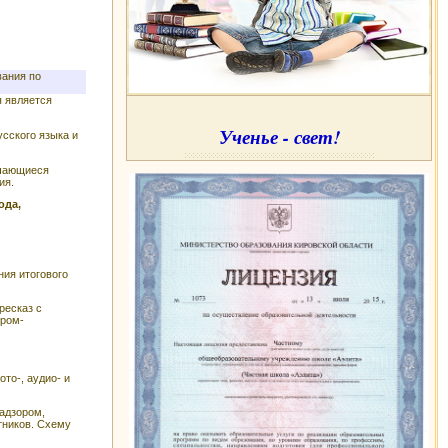
вания по
я является
Ученье - свет!
сского языка и
учающиеся
ия.
ода,
ния итогового
ресказ с
ором-
то-, аудио- и
адзором,
тников. Схему