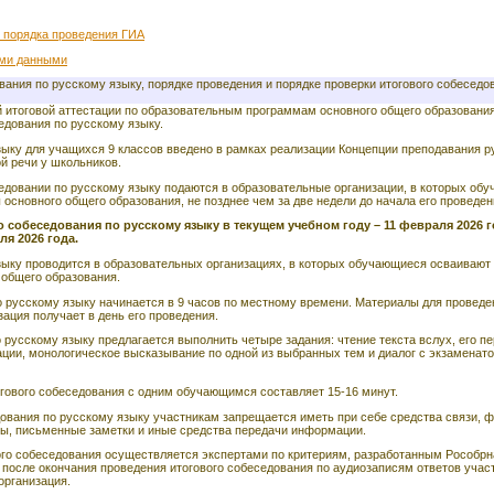
 порядка проведения ГИА
ыми данными
вания по русскому языку, порядке проведения и порядке проверки итогового собеседо
й итоговой аттестации по образовательным программам основного общего образовани
едования по русскому языку.
ыку для учащихся 9 классов введено в рамках реализации Концепции преподавания ру
й речи у школьников.
седовании по русскому языку подаются в образовательные организации, в которых об
сновного общего образования, не позднее чем за две недели до начала его проведен
 собеседования по русскому языку в текущем учебном году – 11 февраля 2026 г
ля 2026 года.
зыку проводится в образовательных организациях, в которых обучающиеся осваивают
общего образования.
 русскому языку начинается в 9 часов по местному времени. Материалы для проведе
ация получает в день его проведения.
 русскому языку предлагается выполнить четыре задания: чтение текста вслух, его пе
ии, монологическое высказывание по одной из выбранных тем и диалог с экзаменат
гового собеседования с одним обучающимся составляет 15-16 минут.
ования по русскому языку участникам запрещается иметь при себе средства связи, фо
ы, письменные заметки и иные средства передачи информации.
ого собеседования осуществляется экспертами по критериям, разработанным Рособрн
 после окончания проведения итогового собеседования по аудиозаписям ответов учас
организация.