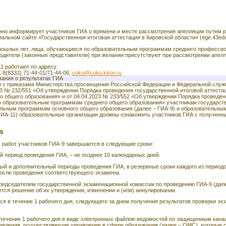
нно информирует участников ГИА о времени и месте рассмотрения апелляции путем 
ьном сайте «Государственная итоговая аттестация в Кировской области» (ege.43edu
прошлых лет, лица, обучающиеся по образовательным программам среднего професси
родители (законные представители) при желании присутствуют при рассмотрении апел
1 работают по адресу:
с: 8(8332) 71-44-01/71-44-06;
coko@coko.kirov.ru
вания о результатах ГИА
и с приказами Министерства просвещения Российской Федерации и Федеральной служ
23 № 232/551 «Об утверждении Порядка проведения государственной итоговой аттеста
 общего образования» и от 04.04.2023 № 233/552 «Об утверждении Порядка проведен
по образовательным программам среднего общего образования» участникам государст
тельным программам основного общего образования (далее – ГИА-9) и образовательн
 ГИА-11) образовательные организации должны ознакомить участников ГИА с получен
-9
 работ участников ГИА-9 завершается в следующие сроки:
й период проведения ГИА, – не позднее 10 календарных дней.
ный и дополнительный периоды проведения ГИА, в резервные сроки каждого из период
после проведения соответствующего экзамена.
дседателем государственной экзаменационной комиссии по проведению ГИА-9 (дале
тся решение об их утверждении, изменении и (или) аннулировании.
ся в течение 1 рабочего дня, следующего за днем получения результатов проверки э
 течение 1 рабочего дня в виде электронных файлов-ведомостей по защищенным кана
авления, осуществляющие управление в сфере образования (далее – ОМС), которые с