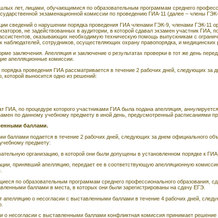
ошлых лет, лицами, обучающимися по образовательным программам среднего профес
осударственной экзаменационной комиссии по проведению ГИА-11 (далее – члены ГЭК-
ции сведений о нарушении порядка проведения ГИА членами ГЭК-9, членами ГЭК-11 о
изаторов, не задействованных в аудитории, в которой сдавал экзамен участник ГИА, 
, ассистентов, оказывающих необходимую техническую помощь выпускникам с ограни
 наблюдателей, сотрудников, осуществляющих охрану правопорядка, и медицинских 
рме заключения. Апелляция и заключение о результатах проверки в тот же день пере
щие апелляционные комиссии.
 порядка проведения ГИА рассматривается в течение 2 рабочих дней, следующих за д
, которой выносится одно из решений:
т ГИА, по процедуре которого участниками ГИА была подана апелляция, аннулируется
замен по данному учебному предмету в иной день, предусмотренный расписаниями п
вленными баллами.
ми баллами подается в течение 2 рабочих дней, следующих за днем официального об
учебному предмету:
вательную организацию, в которой они были допущены в установленном порядке к ГИА
ации, принявший апелляцию, передает ее в соответствующую апелляционную комисси
.
ющиеся по образовательным программам среднего профессионального образования, с
авленными баллами в места, в которых они были зарегистрированы на сдачу ЕГЭ.
 апелляцию о несогласии с выставленными баллами в течение 4 рабочих дней, следу
ю.
и о несогласии с выставленными баллами конфликтная комиссия принимает решение 