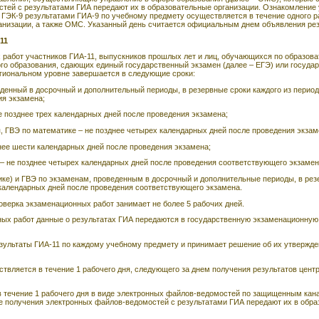
тей с результатами ГИА передают их в образовательные организации. Ознакомление 
ГЭК-9 результатами ГИА-9 по учебному предмету осуществляется в течение одного р
ганизации, а также ОМС. Указанный день считается официальным днем объявления рез
11
 работ участников ГИА-11, выпускников прошлых лет и лиц, обучающихся по образов
о образования, сдающих единый государственный экзамен (далее – ЕГЭ) или госуда
региональном уровне завершается в следующие сроки:
денный в досрочный и дополнительный периоды, в резервные сроки каждого из период
ия экзамена;
е позднее трех календарных дней после проведения экзамена;
, ГВЭ по математике – не позднее четырех календарных дней после проведения экзам
нее шести календарных дней после проведения экзамена;
 не позднее четырех календарных дней после проведения соответствующего экзамен
ке) и ГВЭ по экзаменам, проведенным в досрочный и дополнительные периоды, в рез
х календарных дней после проведения соответствующего экзамена.
оверка экзаменационных работ занимает не более 5 рабочих дней.
ых работ данные о результатах ГИА передаются в государственную экзаменационную
зультаты ГИА-11 по каждому учебному предмету и принимает решение об их утвержде
твляется в течение 1 рабочего дня, следующего за днем получения результатов цент
в течение 1 рабочего дня в виде электронных файлов-ведомостей по защищенным кан
е получения электронных файлов-ведомостей с результатами ГИА передают их в обр