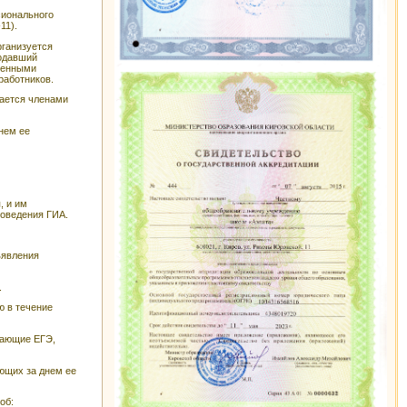
сионального
11).
рганизуется
подавший
ченными
работников.
дается членами
нем ее
, и им
роведения ГИА.
ъявления
.
ю в течение
дающие ЕГЭ,
ющих за днем ее
об: