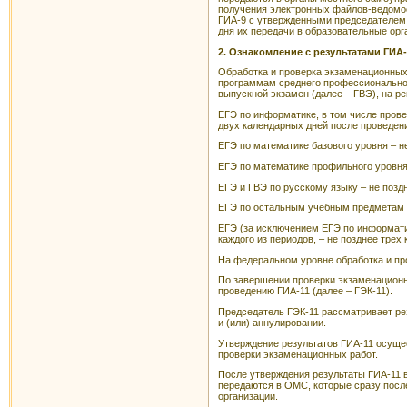
получения электронных файлов-ведомос
ГИА-9 с утвержденными председателем 
дня их передачи в образовательные ор
2. Ознакомление с результатами ГИА-
Обработка и проверка экзаменационных
программам среднего профессиональног
выпускной экзамен (далее – ГВЭ), на 
ЕГЭ по информатике, в том числе прове
двух календарных дней после проведен
ЕГЭ по математике базового уровня – н
ЕГЭ по математике профильного уровня
ЕГЭ и ГВЭ по русскому языку – не позд
ЕГЭ по остальным учебным предметам –
ЕГЭ (за исключением ЕГЭ по информати
каждого из периодов, – не позднее тре
На федеральном уровне обработка и пр
По завершении проверки экзаменационн
проведению ГИА-11 (далее – ГЭК-11).
Председатель ГЭК-11 рассматривает ре
и (или) аннулировании.
Утверждение результатов ГИА-11 осущес
проверки экзаменационных работ.
После утверждения результаты ГИА-11 
передаются в ОМС, которые сразу посл
организации.