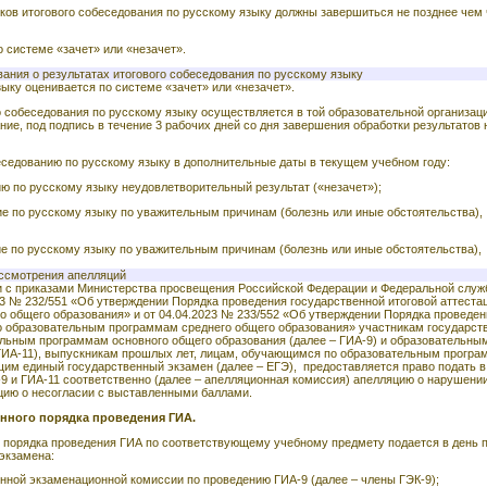
ков итогового собеседования по русскому языку должны завершиться не позднее чем 
 системе «зачет» или «незачет».
ания о результатах итогового собеседования по русскому языку
ыку оценивается по системе «зачет» или «незачет».
 собеседования по русскому языку осуществляется в той образовательной организаци
ние, под подпись в течение 3 рабочих дней со дня завершения обработки результатов 
еседованию по русскому языку в дополнительные даты в текущем учебном году:
ю по русскому языку неудовлетворительный результат («незачет»);
е по русскому языку по уважительным причинам (болезнь или иные обстоятельства),
е по русскому языку по уважительным причинам (болезнь или иные обстоятельства),
ассмотрения апелляций
и с приказами Министерства просвещения Российской Федерации и Федеральной служ
23 № 232/551 «Об утверждении Порядка проведения государственной итоговой аттеста
 общего образования» и от 04.04.2023 № 233/552 «Об утверждении Порядка проведен
по образовательным программам среднего общего образования» участникам государст
тельным программам основного общего образования (далее – ГИА-9) и образовательн
 ГИА-11), выпускникам прошлых лет, лицам, обучающимся по образовательным програ
им единый государственный экзамен (далее – ЕГЭ), предоставляется право подать 
 и ГИА-11 соответственно (далее – апелляционная комиссия) апелляцию о нарушени
яцию о несогласии с выставленными баллами.
енного порядка проведения ГИА.
 порядка проведения ГИА по соответствующему учебному предмету подается в день 
 экзамена:
нной экзаменационной комиссии по проведению ГИА-9 (далее – члены ГЭК-9);