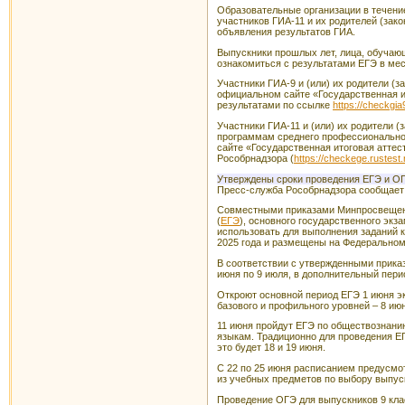
Образовательные организации в течени
участников ГИА-11 и их родителей (зак
объявления результатов ГИА.
Выпускники прошлых лет, лица, обучаю
ознакомиться с результатами ЕГЭ в мес
Участники ГИА-9 и (или) их родители (
официальном сайте «Государственная ит
результатами по ссылке
https://checkgia
Участники ГИА-11 и (или) их родители 
программам среднего профессиональног
сайте «Государственная итоговая аттест
Рособрнадзора (
https://checkege.rustest.
Утверждены сроки проведения ЕГЭ и ОГ
Пресс-служба Рособрнадзора сообщает
Совместными приказами Минпросвещени
(
ЕГЭ
), основного государственного экза
использовать для выполнения заданий 
2025 года и размещены на Федеральном
В соответствии с утвержденными приказа
июня по 9 июля, в дополнительный перио
Откроют основной период ЕГЭ 1 июня эк
базового и профильного уровней – 8 ию
11 июня пройдут ЕГЭ по обществознанию
языкам. Традиционно для проведения ЕГ
это будет 18 и 19 июня.
С 22 по 25 июня расписанием предусмот
из учебных предметов по выбору выпус
Проведение ОГЭ для выпускников 9 класс