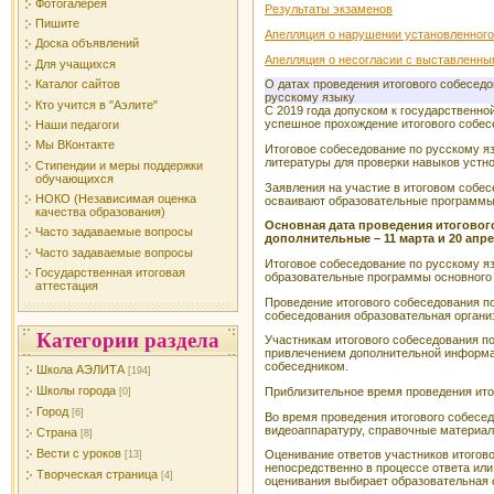
Фотогалерея
Результаты экзаменов
Пишите
Апелляция о нарушении установленного
Доска объявлений
Апелляция о несогласии с выставленн
Для учащихся
Каталог сайтов
О датах проведения итогового собеседо
русскому языку
Кто учится в "Аэлите"
С 2019 года допуском к государственно
успешное прохождение итогового собес
Наши педагоги
Мы ВКонтакте
Итоговое собеседование по русскому яз
литературы для проверки навыков устно
Стипендии и меры поддержки
обучающихся
Заявления на участие в итоговом собе
НОКО (Независимая оценка
осваивают образовательные программы о
качества образования)
Основная дата проведения итогового
Часто задаваемые вопросы
дополнительные – 11 марта и 20 апре
Часто задаваемые вопросы
Итоговое собеседование по русскому я
Государственная итоговая
образовательные программы основного 
аттестация
Проведение итогового собеседования по
собеседования образовательная организ
Категории раздела
Участникам итогового собеседования по
привлечением дополнительной информац
собеседником.
Школа АЭЛИТА
[194]
Школы города
Приблизительное время проведения ито
[0]
Город
[6]
Во время проведения итогового собесед
видеоаппаратуру, справочные материал
Страна
[8]
Вести с уроков
Оценивание ответов участников итогов
[13]
непосредственно в процессе ответа или
Творческая страница
[4]
оценивания выбирает образовательная 