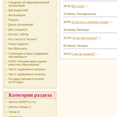
Сведения об образовательной
организации
18:31
Вот и все!
(0)
Для родителей
13 Июня, Понедельник
Фотогалерея
Пишите
18:55
Аттестаты к выдаче готовы!
(0)
Доска объявлений
Для учащихся
10 Июня, Пятница
Каталог сайтов
22:43
Где же результаты?
(0)
Кто учится в "Аэлите"
Наши педагоги
02 Июня, Четверг
Мы ВКонтакте
Стипендии и меры поддержки
19:23
Сдан ли экзамен?
(1)
обучающихся
НОКО (Независимая оценка
качества образования)
Часто задаваемые вопросы
Часто задаваемые вопросы
Государственная итоговая
аттестация
Категории раздела
Школа АЭЛИТА
[194]
Школы города
[0]
Город
[6]
Страна