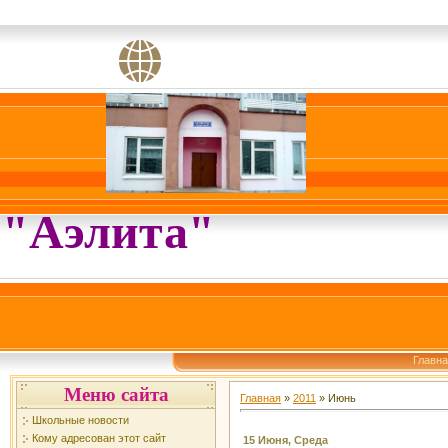
"Аэлита"
Главн
Меню сайта
Главная
»
2011
»
Июнь
Школьные новости
Кому адресован этот сайт
15 Июня, Среда