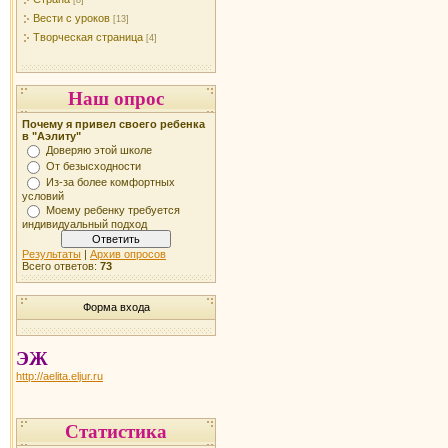
[8]
Вести с уроков
[13]
Творческая страница
[4]
Наш опрос
Почему я привел своего ребенка
в "Аэлиту"
Доверяю этой школе
От безысходности
Из-за более комфортных
условий
Моему ребенку требуется
индивидуальный подход
Результаты
|
Архив опросов
Всего ответов:
73
Форма входа
ЭЖ
http://aelita.eljur.ru
Статистика