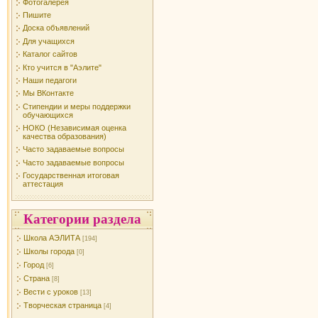
Фотогалерея
Пишите
Доска объявлений
Для учащихся
Каталог сайтов
Кто учится в "Аэлите"
Наши педагоги
Мы ВКонтакте
Стипендии и меры поддержки
обучающихся
НОКО (Независимая оценка
качества образования)
Часто задаваемые вопросы
Часто задаваемые вопросы
Государственная итоговая
аттестация
Категории раздела
Школа АЭЛИТА
[194]
Школы города
[0]
Город
[6]
Страна
[8]
Вести с уроков
[13]
Творческая страница
[4]