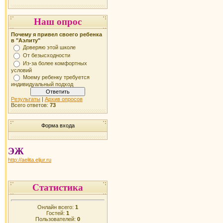
Наш опрос
Почему я привел своего ребенка
в "Аэлиту"
Доверяю этой школе
От безысходности
Из-за более комфортных
условий
Моему ребенку требуется
индивидуальный подход
Результаты
|
Архив опросов
Всего ответов:
73
Форма входа
ЭЖ
http://aelita.eljur.ru
Статистика
Онлайн всего:
1
Гостей:
1
Пользователей:
0