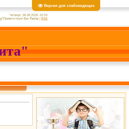
Версия для слабовидящих
Четверг, 06.08.2026, 02:53
ти
"
Приветствую Вас
Гость
|
RSS
лита"