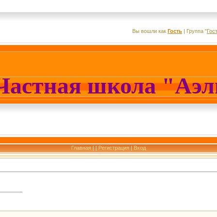
Вы вошли как
Гость
|
Группа
"
Гос
Частная школа "Аэ
Главная
|
|
Регистрация
|
Вход