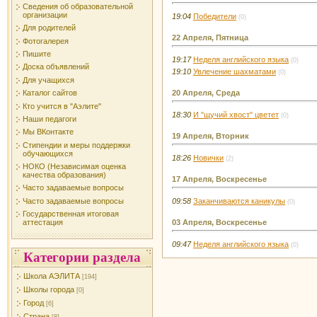
Сведения об образовательной
организации
19:04
Победители
(0)
Для родителей
22 Апреля, Пятница
Фотогалерея
Пишите
19:17
Неделя английского языка
(0)
Доска объявлений
19:10
Увлечение шахматами
(0)
Для учащихся
20 Апреля, Среда
Каталог сайтов
Кто учится в "Аэлите"
18:30
И "щучий хвост" цветет
(0)
Наши педагоги
Мы ВКонтакте
19 Апреля, Вторник
Стипендии и меры поддержки
обучающихся
18:26
Новички
(2)
НОКО (Независимая оценка
качества образования)
17 Апреля, Воскресенье
Часто задаваемые вопросы
09:58
Заканчиваются каникулы
Часто задаваемые вопросы
(0)
Государственная итоговая
03 Апреля, Воскресенье
аттестация
09:47
Неделя английского языка
(0)
Категории раздела
Школа АЭЛИТА
[194]
Школы города
[0]
Город
[6]
Страна