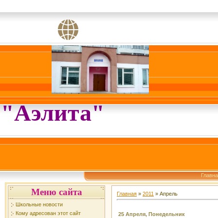
"Аэлита"
Главн
Меню сайта
Главная
»
2011
»
Апрель
Школьные новости
Кому адресован этот сайт
25 Апреля, Понедельник