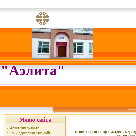
"Аэлита"
Главн
Меню сайта
Школьные новости
Гостям запрещено просматривать данну
Кому адресован этот сайт
сайт как поль