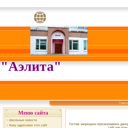
"Аэлита"
Главн
Меню сайта
Школьные новости
Гостям запрещено просматривать данну
Кому адресован этот сайт
сайт как поль