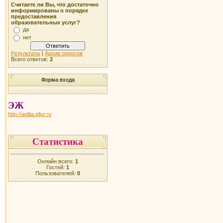
Считаете ли Вы, что достаточно
информированы о порядке
предоставления
образовательных услуг?
да
нет
Результаты
|
Архив опросов
Всего ответов:
2
Форма входа
ЭЖ
http://aelita.eljur.ru
Статистика
Онлайн всего:
1
Гостей:
1
Пользователей:
0