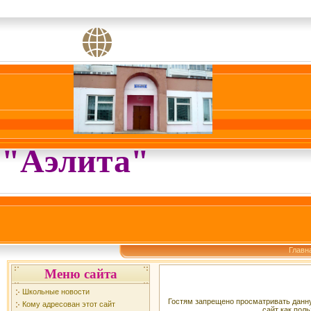
"Аэлита"
Главн
Меню сайта
Школьные новости
Гостям запрещено просматривать данну
Кому адресован этот сайт
сайт как поль