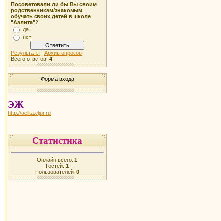
Посоветовали ли бы Вы своим
родственникам/знакомым
обучать своих детей в школе
"Аэлита"?
да
нет
Результаты
|
Архив опросов
Всего ответов:
4
Форма входа
ЭЖ
http://aelita.eljur.ru
Статистика
Онлайн всего:
1
Гостей:
1
Пользователей:
0