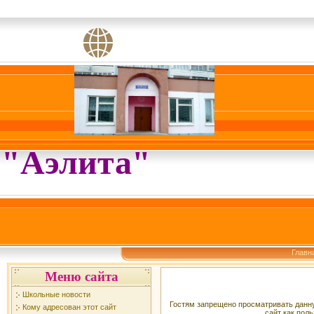
"Аэлита"
Главн
Меню сайта
Школьные новости
Гостям запрещено просматривать данну
Кому адресован этот сайт
сайт как поль