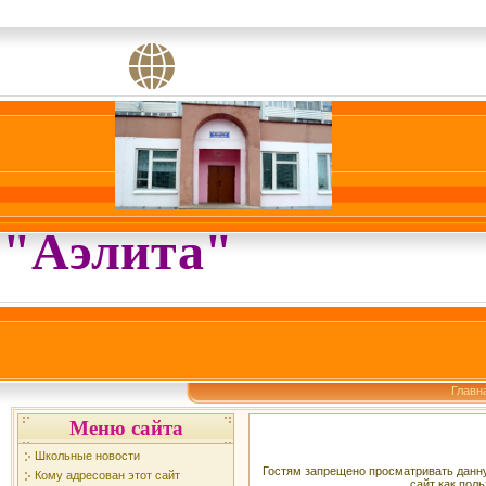
"Аэлита"
Главн
Меню сайта
Школьные новости
Гостям запрещено просматривать данну
Кому адресован этот сайт
сайт как поль