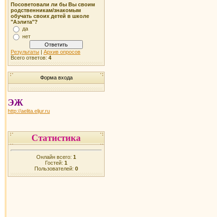
Посоветовали ли бы Вы своим
родственникам/знакомым
обучать своих детей в школе
"Аэлита"?
да
нет
Результаты
|
Архив опросов
Всего ответов:
4
Форма входа
ЭЖ
http://aelita.eljur.ru
Статистика
Онлайн всего:
1
Гостей:
1
Пользователей:
0