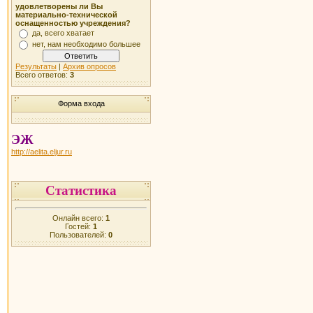
удовлетворены ли Вы
материально-технической
оснащенностью учреждения?
да, всего хватает
нет, нам необходимо большее
Результаты
|
Архив опросов
Всего ответов:
3
Форма входа
ЭЖ
http://aelita.eljur.ru
Статистика
Онлайн всего:
1
Гостей:
1
Пользователей:
0