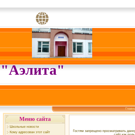
"Аэлита"
Главн
Меню сайта
Школьные новости
Гостям запрещено просматривать данну
Кому адресован этот сайт
сайт как поль